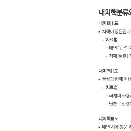
내치핵분류
내치핵Ⅰ도
치핵이 항문관내에
치료법
배변습관의 
좌제(坐劑)
내치핵Ⅱ도
출혈과 함께 치핵
치료법
좌제의 사용
탈출로 신경
내치핵Ⅲ도
배변 시에 항문 