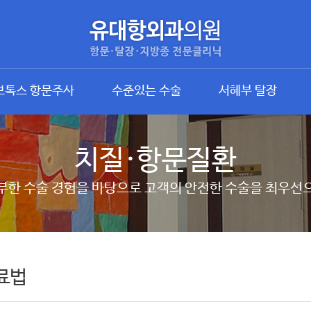
보톡스 항문주사
수준있는 수술
서혜부 탈장
치질·항문질환
부한 수술 경험을 바탕으로 고객의 안전한 수술을 최우선
료법