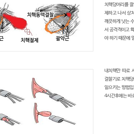
치핵덩어리를 괄
제하고 나서 상처
깨끗하게 낫는 
서 공격적이고 
야 하기 때문에 
내치핵만 따로 
결찰기로 치핵덩
일으키는 방법입
4시간후에는 바