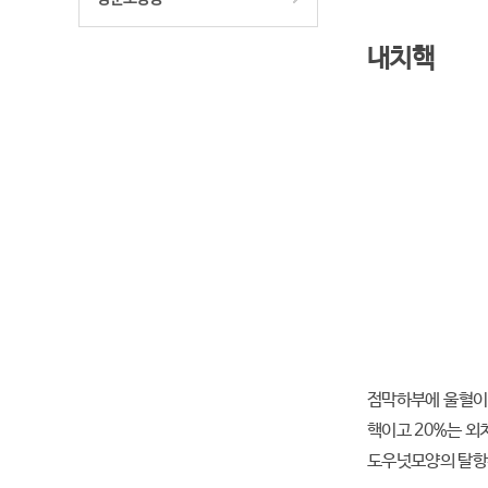
내치핵
점막하부에 울혈이 
핵이고 20%는 외
도우넛모양의 탈항