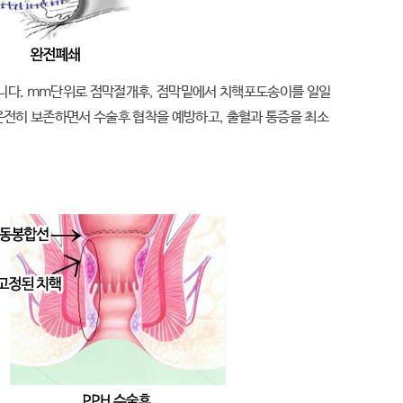
니다. mm단위로 점막절개후, 점막밑에서 치핵포도송이를 일일
온전히 보존하면서 수술후 협착을 예방하고, 출혈과 통증을 최소