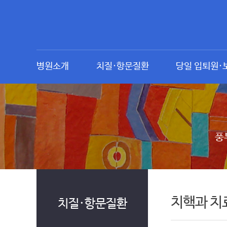
병원소개
치질·항문질환
당일 입퇴원·
풍
치핵과 치
치질·항문질환