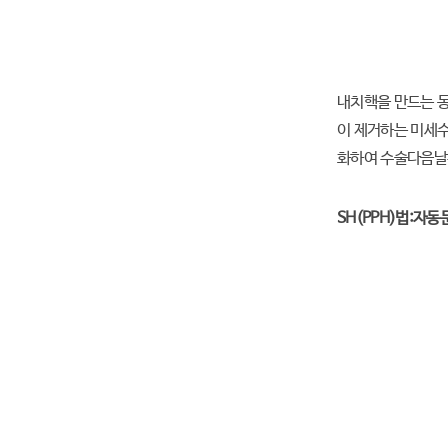
내치핵을 만드는 
이 제거하는 미세수
화하여 수술다음날
SH(PPH)법:자