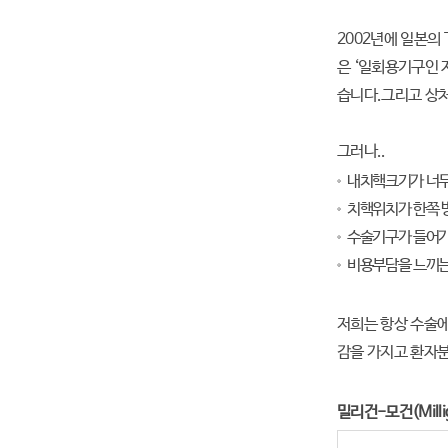
2002년에 일본의
은 ‘일회용기구인 
습니다.그리고 상처
그러나..
내치핵크기가 너무
치핵위치가 한쪽 
수술기구가 들어가
비용부담을 느끼는 
저희는 항상 수술에
감을 가지고 환자
밀리건-모건(Milli