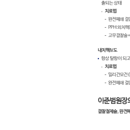
출되는 상태
치료법
완전폐쇄 결
PPH:외치핵
고무결찰술+
내치핵Ⅳ도
항상 탈항이 되고
치료법
밀리건모건(Mi
완전폐쇄 결
이준범원장
결찰절제술, 완전폐