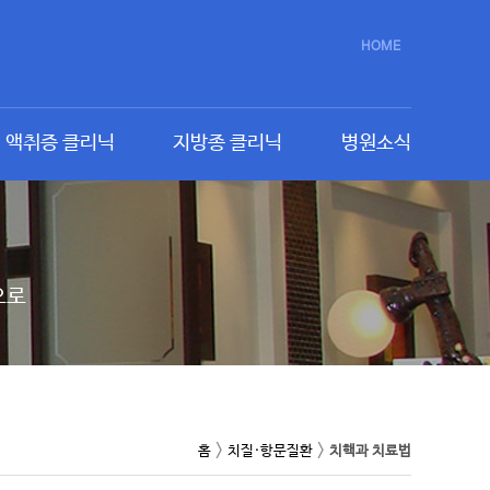
HOME
액취증 클리닉
지방종 클리닉
병원소식
으로
>
>
홈
치질·항문질환
치핵과 치료법