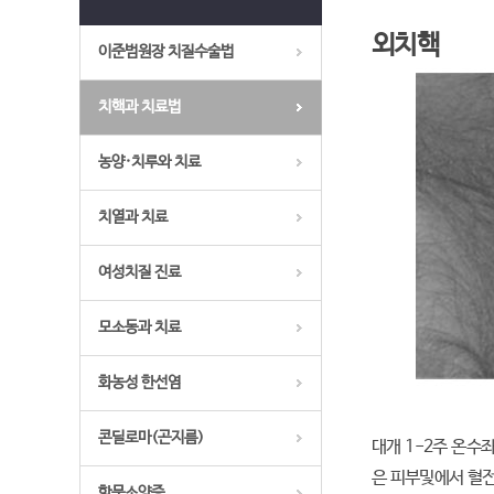
외치핵
이준범원장 치질수술법
치핵과 치료법
농양·치루와 치료
치열과 치료
여성치질 진료
모소동과 치료
화농성 한선염
콘딜로마(곤지름)
대개 1-2주 온수
은 피부및에서 혈전
항문소양증