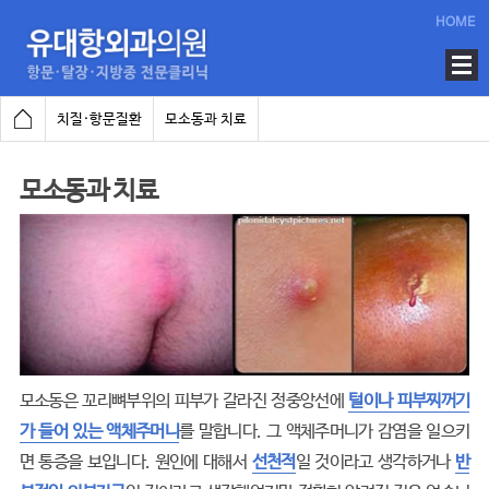
HOME
치질·항문질환
모소동과 치료
모소동과 치료
모소동은 꼬리뼈부위의 피부가 갈라진 정중앙선에
털이나 피부찌꺼기
가 들어 있는 액체주머니
를 말합니다. 그 액체주머니가 감염을 일으키
면 통증을 보입니다. 원인에 대해서
선천적
일 것이라고 생각하거나
반