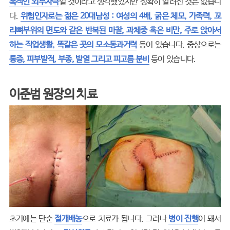
복적인 외부자극
일 것이라고 생각했었지만 정확히 알려진 것은 없습니
다.
위험인자로는 젊은 20대남성 : 여성의 4배, 굵은 체모, 가족력, 꼬
리뼈부위의 면도와 같은 반복된 마찰, 과체중 혹은 비만, 주로 앉아서
하는 직업생활, 똑같은 곳의 모소동과거력
등이 있습니다. 중상으로는
통증, 피부발적, 부종, 발열 그리고 피고름 분비
등이 있습니다.
이준범 원장의 치료
초기에는 단순
절개배농
으로 치료가 됩니다. 그러나
병이 진행
이 돼서