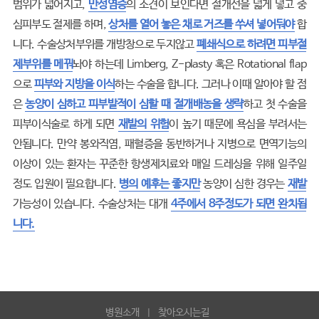
범위가 넓어지고,
만성염증
의 소견이 보인다면 절개선을 넓게 넣고 중
심피부도 절제를 하며,
상처를 열어 놓은 채로 거즈를 쑤셔 넣어둬야
합
니다. 수술상처부위를 개방창으로 두지않고
폐쇄식으로 하려면 피부절
제부위를 메꿔
놔야 하는데 Limberg, Z-plasty 혹은 Rotational flap
으로
피부와 지방을 이식
하는 수술을 합니다. 그러나 이때 알아야 할 점
은
농양이 심하고 피부발적이 심할 때 절개배농을 생략
하고 첫 수술을
피부이식술로 하게 되면
재발의 위험
이 높기 때문에 욕심을 부려서는
안됩니다. 만약 봉와직염, 패혈증을 동반하거나 지병으로 면역기능의
이상이 있는 환자는 꾸준한 항생제치료와 매일 드레싱을 위해 일주일
정도 입원이 필요합니다.
병의 예후는 좋지만
농양이 심한 경우는
재발
가능성이 있습니다. 수술상처는 대개
4주에서 8주정도가 되면 완치됩
니다.
병원소개
찾아오시는길
|